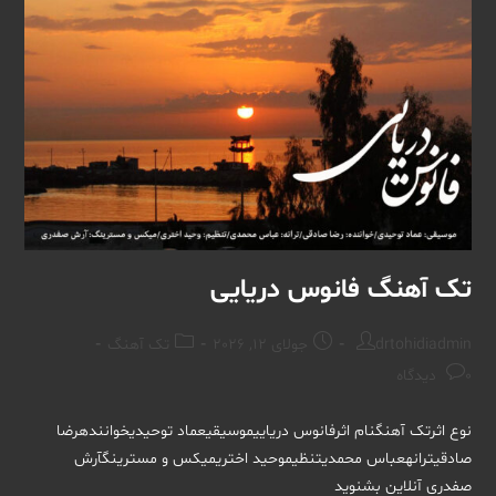
تک آهنگ فانوس دریایی
Post
Post
Post
drtohidiadmin
جولای 12, 2026
تک آهنگ
category:
published:
author:
Post
0 دیدگاه
comments:
نوع اثرتک آهنگنام اثرفانوس دریاییموسیقیعماد توحیدیخوانندهرضا
صادقیترانهعباس محمدیتنظیموحید اختریمیکس و مسترینگآرش
صفدری آنلاین بشنوید