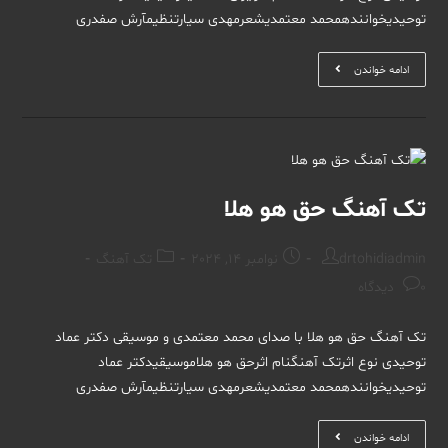
توحیدیخوانندهمحمد معتمدیشعرمهدی سیارتنظیمآرش صفدری
تک
ادامه خواندن
آهنگ
ایران
آسمانی
تک آهنگ حق هو هلا
Post
Post
Post
drtohidiadmin
نوامبر 14, 2024
تک آهنگ
category:
published:
author:
Post
0 دیدگاه
comments:
تک آهنگ حق هو هلا با صدای محمد معتمدی و موسیقی دکتر عماد
توحیدی نوع اثرتک آهنگنام اثرحق هو هلاموسیقیدکتر عماد
توحیدیخوانندهمحمد معتمدیشعرمهدی سیارتنظیمآرش صفدری
تک
ادامه خواندن