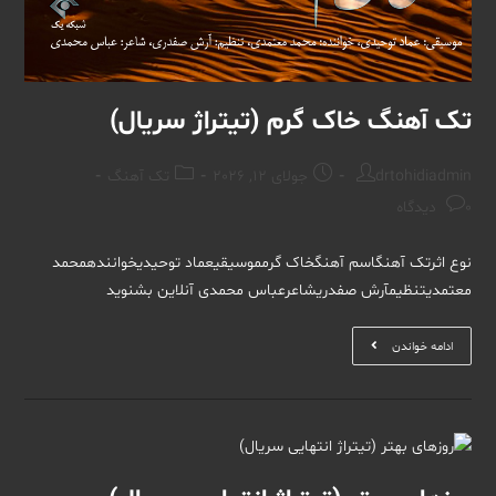
تک آهنگ خاک گرم (تیتراژ سریال)
Post
Post
Post
drtohidiadmin
جولای 12, 2026
تک آهنگ
category:
published:
author:
Post
0 دیدگاه
comments:
نوع اثرتک آهنگاسم آهنگخاک گرمموسیقیعماد توحیدیخوانندهمحمد
معتمدیتنظیمآرش صفدریشاعرعباس محمدی آنلاین بشنوید
تک
ادامه خواندن
آهنگ
خاک
گرم
(تیتراژ
سریال)