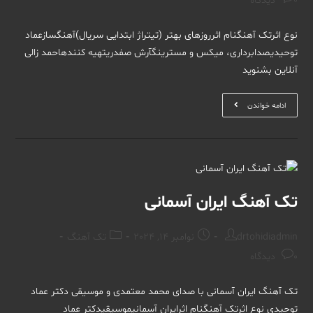
0 دیدگاه
comments:
نوع اثرتک آهنگنام اثرروزهای بهتر (تیتراژ ابتدایی سریال)آهنگسازعماد
توحیدیصدابرداری، میکس و مسترینگآرش صفدریتهیه کنندهاحمد زالی
آنلاین بشنوید
روزهای
ادامه خواندن
بهتر
(تیتراژ
ابتدایی
سریال)
تک آهنگ ایران آسمانی
Post
Post
Post
drtohidiadmin
نوامبر 14, 2024
تک آهنگ
category:
published:
author:
Post
0 دیدگاه
comments:
تک آهنگ ایران آسمانی با صدای محمد معتمدی و موسیقی دکتر عماد
توحیدی نوع اثرتک آهنگنام اثرایران آسمانیموسیقیدکتر عماد